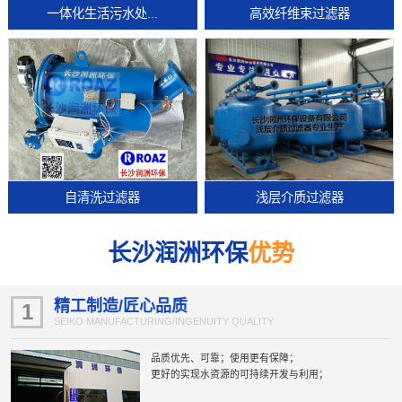
一体化生活污水处...
高效纤维束过滤器
自清洗过滤器
浅层介质过滤器
长沙润洲环保
优势
精工制造/匠心品质
1
SEIKO MANUFACTURING/INGENUITY QUALITY
品质优先、可靠；使用更有保障；
更好的实现水资源的可持续开发与利用；