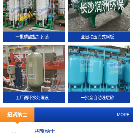
一批磷酸盐加药装...
全自动压力式斜板...
工厂循环水处理设...
一批全自动浅层砂...
招贤纳士
MORE
招贤纳士