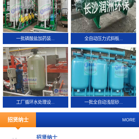
一批磷酸盐加药装...
全自动压力式斜板...
工厂循环水处理设...
一批全自动浅层砂...
招贤纳士
MORE
招贤纳士