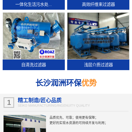
一体化生活污水处...
高效纤维束过滤器
自清洗过滤器
浅层介质过滤器
长沙润洲环保
优势
精工制造/匠心品质
1
SEIKO MANUFACTURING/INGENUITY QUALITY
品质优先、可靠；使用更有保障；
更好的实现水资源的可持续开发与利用；