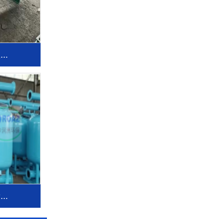
..
..