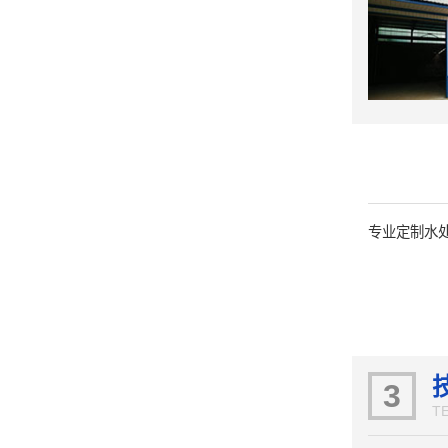
专业定制水
3
T