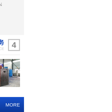
品；
务
4
CE
MORE