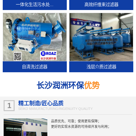
一体化生活污水处...
高效纤维束过滤器
自清洗过滤器
浅层介质过滤器
长沙润洲环保
优势
精工制造/匠心品质
1
SEIKO MANUFACTURING/INGENUITY QUALITY
品质优先、可靠；使用更有保障；
更好的实现水资源的可持续开发与利用；