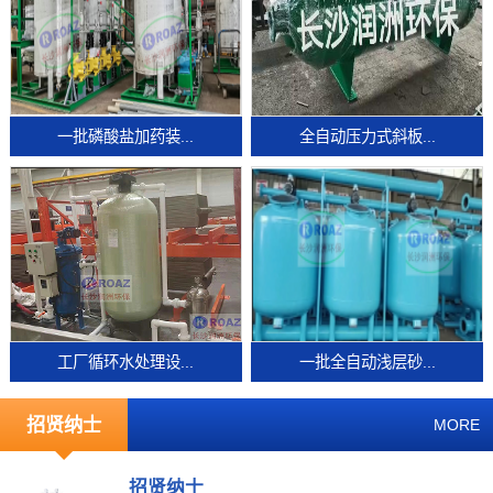
一批磷酸盐加药装...
全自动压力式斜板...
工厂循环水处理设...
一批全自动浅层砂...
招贤纳士
MORE
招贤纳士